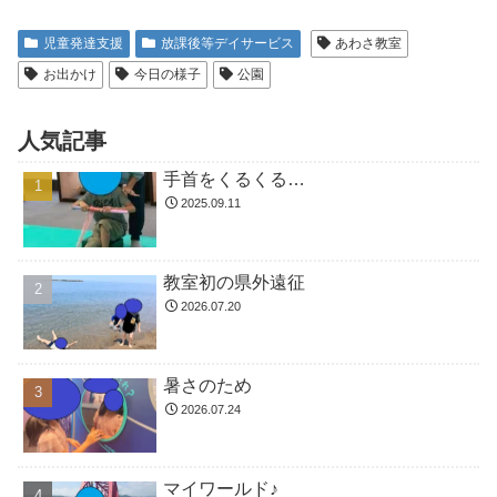
児童発達支援
放課後等デイサービス
あわさ教室
お出かけ
今日の様子
公園
人気記事
手首をくるくる…
2025.09.11
教室初の県外遠征
2026.07.20
暑さのため
2026.07.24
マイワールド♪