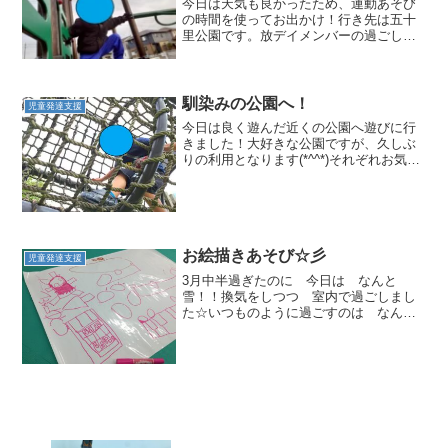
今日は天気も良かったため、運動あそび
の時間を使ってお出かけ！行き先は五十
里公園です。放デイメンバーの過ごし方
は様々！遊具で遊んだり…追いかけっこ
をしたりと、自分の好きな過ごし方を見
つけられていました。出かける前は「公
園遊びかぁ…」とちょっと...
馴染みの公園へ！
児童発達支援
今日は良く遊んだ近くの公園へ遊びに行
きました！大好きな公園ですが、久しぶ
りの利用となります(*^^*)それぞれお気に
入りの遊具があり、何度も繰り返し遊ん
でいます！ただ、少しずつ以前と違うの
は、前は乗るのに苦戦していたターザン
ロープにさっと乗...
お絵描きあそび☆彡
児童発達支援
3月中半過ぎたのに 今日は なんと
雪！！換気をしつつ 室内で過ごしまし
た☆いつものように過ごすのは なんだ
かつまらないので ホワイトボードペー
パーに お絵描きをしました(*^-^*)乗り物
を描く子 顔を描く子 いろんな絵を描
き楽しみました...