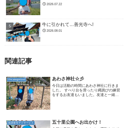
2026.07.22
牛に引かれて…善光寺へ!
2026.08.01
関連記事
あわさ神社☆彡
Uncategorized
今日は活動の時間にあわさ神社に行きま
した。 すべり台を滑ったり縄跳びの練習
をするお友達もいました。友達と一緒に
仲良く鉄棒の練習をしました。「僕だっ
て鉄棒出来るもん！(^O^)／」 ボール遊び
もしたよ！「神社って色々出来るから好
き！」っていう...
五十里公園へお出かけ！
放課後等デイサービス