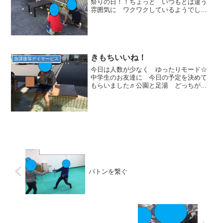
祭りの日！！ちょっと いつもとは違う
雰囲気に ワクワクしているようでした
(*^-^*)わなげ・ボーリング・さかなつり・
射的お友達とペアになり まわりました
☆前のグループがいるときは待ったりお
友達と順番で楽...
きもちいいね！
放課後等デイサービス
今日は人数が少なく ゆったりモード☆
中学生のお友達に 今日の予定を決めて
もらいました♬公園と足湯 どっちがい
いかな？と聞くと「足湯！」と即答！み
んなで 足湯に行ってきました(*^-^*)初め
てというお友達もいました☆時折通るバ
スを見て喜んだ...
バトンを繋ぐ