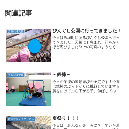
関連記事
びんぐし公園に行ってきました！
児童発達支援
今日は坂城町にあるびんぐし公園へ行っ
てきました！天気にも恵まれ、汗をかく
ほど遊びました💦上の写真のようなぐら
ぐらした橋を渡ってみたり、、長くてカ
ーブのある滑り台を滑ったりして夢中に
なって遊んでいました！！意外と傾斜が
あったので、最初に乗った...
～鉄棒～
児童発達支援
今日の午後の運動遊びの予定です！今週
は鉄棒のぶら下がりに挑戦しています☆
腕を曲げてぶら下がる子、伸ばしてぶら
下がる子とやり方は様々ですがみんな気
合十分！！！ できるととてもうれしそう
な様子でした。うまくいかない時は、ス
タッフが少し補助をし、...
夏祭り！！！
放課後等デイサービス
今日は みんなが楽しみに？していた夏