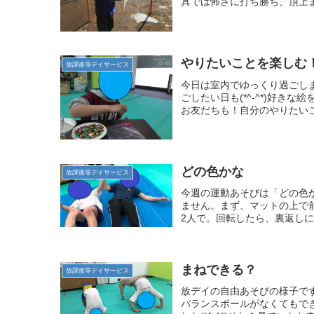
具では怖さに打ち勝ち、頂上ま
やりたいことを楽しむ
放課後等デイサービス
今日は室内でゆっくり過ごし
ごしたい日も(*^-^*)好
お友だちも！自分のやりたいこ
どの色かな
放課後等デイサービス
今週の運動あそびは「どの色
ません。まず、マットの上で
2人で。回転したら、裏返しに
まねできる？
放課後等デイサービス
放デイの自由あそびの様子で
バランスボールがなくてもで