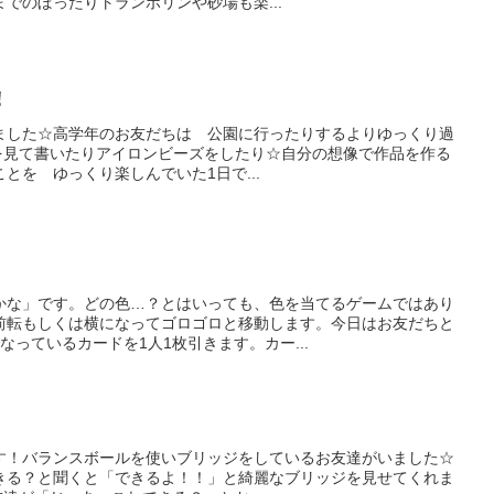
でのぼったりトランポリンや砂場も楽...
！
ました☆高学年のお友だちは 公園に行ったりするよりゆっくり過
きな絵を見て書いたりアイロンビーズをしたり☆自分の想像で作品を作る
とを ゆっくり楽しんでいた1日で...
かな」です。どの色…？とはいっても、色を当てるゲームではあり
前転もしくは横になってゴロゴロと移動します。今日はお友だちと
なっているカードを1人1枚引きます。カー...
す！バランスボールを使いブリッジをしているお友達がいました☆
きる？と聞くと「できるよ！！」と綺麗なブリッジを見せてくれま