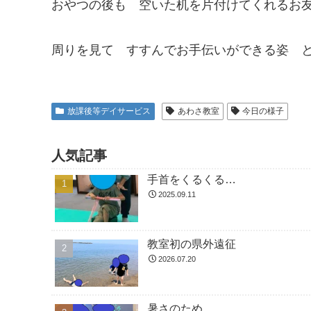
おやつの後も 空いた机を片付けてくれるお
周りを見て すすんでお手伝いができる姿 
放課後等デイサービス
あわさ教室
今日の様子
人気記事
手首をくるくる…
2025.09.11
教室初の県外遠征
2026.07.20
暑さのため