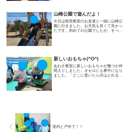
す。最近将棋も楽しくなって...
山崎公園で遊んだよ！
Uncategorized
今日は桜堂教室のお友達と一緒に山崎公
園に行きました。お天気も良くて良かっ
たです。初めての公園でしたが、すべり
台やブランコなどありとても楽しく過ご
せました。桜堂教室のお友達は沢山で賑
やかでした。みんなで譲り合って遊ぶ事
が出来ました。お弁当を食...
新しいおもちゃ(^O^)
Uncategorized
あわさ教室に新しいおもちゃが幾つか仲
間入りしました。オセロにも夢中になり
ました。「どこに置いたら沢山とれるか
なぁ？」高学年のお姉さんにも挑戦した
よ！「僕、自分で考えるから黙ってて
よ！」ジェンガもやってみたよ！「どこ
が取れるかなぁ？」 慎重に...
室内と戸外で！！