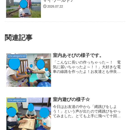
マイワールド♪
2026.07.22
関連記事
室内あそびの様子です。
Uncategorized
「こんなに長いの作っちゃった～！ 電
気に届いちゃったよ～！！」大好きな電
車の線路を作ったよ！お友達とも仲良く
遊んでいます。跳び箱もやったよ。「や
ったー！ 飛べたよ！」スタッフさんに
こんな事やってもらったり。。。室内で
は子供たちが自分達で楽し...
室内遊びの様子☆
Uncategorized
今日はお友達の中から「縄跳びをしよ
う！」という声が出たので縄跳びをやっ
てみました。とても上手に飛べて十回以
上飛べたお友達もいましたよ！縄も自分
たちで回してみようと挑戦してみました
が、それはちょっと難しかったみたいで