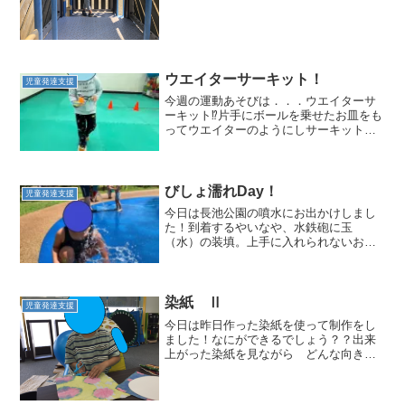
鬼ごっこもしたよ！ 「待て待て
～！！」 石の滑り台やブランコも楽しか
ったよ。また行こうね😊
ウエイターサーキット！
児童発達支援
今週の運動あそびは．．．ウエイターサ
ーキット⁉片手にボールを乗せたお皿をも
ってウエイターのようにしサーキットを1
周する活動です( ﾟДﾟ)今朝は走り回ってい
た子も集中するのが難しい子もボールが
落ちないようにバランスを取ったり橋を
渡ったりと集...
びしょ濡れDay！
児童発達支援
今日は長池公園の噴水にお出かけしまし
た！到着するやいなや、水鉄砲に玉
（水）の装填。上手に入れられないお友
だちは、周りの子が助けてくれていま
す。今日は、あわさ教室では初めて噴水
にお出かけする子もおり、始めは少しお
っかなびっくりの様子。しかしす...
染紙 Ⅱ
児童発達支援
今日は昨日作った染紙を使って制作をし
ました！なにができるでしょう？？出来
上がった染紙を見ながら どんな向きが
いいか考えながら型をとっていました☆
型が書けたら線のとおりに切ります！み
んな上手にはさみを使っていました(*^-^*)