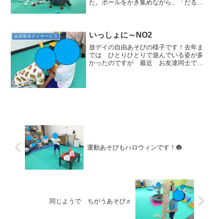
た。ボールをかき集めながら、「だるま
さんが、、こ、ろん」『だ！』のところ
で止まり、再開したらボールを集め始め
る。だるまさんが転んだを言っているス
タッフにタッチしたら持って...
いっしょに～NO2
放課後等デイサービス
放デイの自由あそびの様子です！去年ま
では ひとりひとりで遊んでいる姿が多
かったのですが 最近 お友達同士で名
前を呼び合い遊んでいる姿が多くなって
きました！お友達とおもちゃのギターを
たのしんだり ドミノをしたり(*^-^*)水曜
日のあわさ教室...
運動あそびもハロウィンです！🎃
同じようで ちがうあそび♬