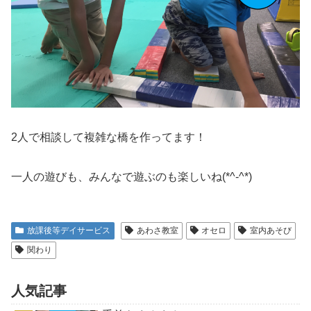
2人で相談して複雑な橋を作ってます！
一人の遊びも、みんなで遊ぶのも楽しいね(*^-^*)
放課後等デイサービス
あわさ教室
オセロ
室内あそび
関わり
人気記事