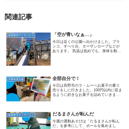
関連記事
「空が青いなぁ…」
放課後等デイサービス
今日は近くの公園へ出かけました。ブラ
ンコ、すべり台、ターザンロープなどが
あります。 気温は低めでも、身体を動か
せば暖かくなる。アスレチック遊具に挑
戦していたお友だちはロープのトンネル
で横になり空を見上げてポツリと一言。
「空が青いなぁ…」見上...
全部自分で！
児童発達支援
今日は長野市のラ・ムーへお菓子の量り
売りをしに行きました。100円以内に収ま
るように好きなお菓子を詰めていきま
す。大きなお菓子をいくつか選ぶ子、ク
ッキーやガムなど小さなものをたくさん
選ぶ子…お菓子の選び方にも子どもたち
の個性が現れます(*'...
だるまさんが転んだ
放課後等デイサービス
今週の運動あそびは「だるまさんが転ん
だ」を参考にして、ボールを集めまし