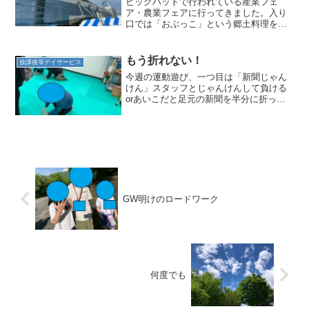
ビッグハットで行われている産業フェ
ア・農業フェアに行ってきました。入り
口では「おぶっこ」という郷土料理をい
ただきました。きのこ、だいこん、うど
んなどが入っていて、とてもおいしかっ
たです。午前中は少し肌寒かったので体
もう折れない！
放課後等デイサービス
がぽかぽかになりました。ビ...
今週の運動遊び、一つ目は「新聞じゃん
けん」スタッフとじゃんけんして負ける
orあいこだと足元の新聞を半分に折って
いく。新聞から足が出てしまうか、折れ
ないと終了です。今回は三人同時に挑
戦。「あ。あいこ…おらなきゃ…」「や
った！勝てた！」など、じ...
GW明けのロードワーク
何度でも