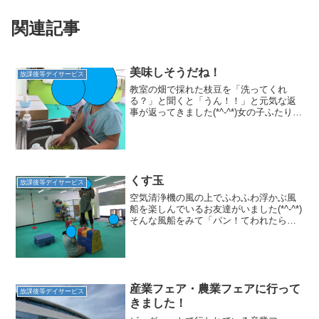
関連記事
美味しそうだね！
放課後等デイサービス
教室の畑で採れた枝豆を「洗ってくれ
る？」と聞くと「うん！！」と元気な返
事が返ってきました(*^-^*)女の子ふたりで
仲良く洗ってくれていました(*^-^*)ふたり
で顔を見つめて笑いながら楽しそうでし
た☆洗った後 電子レンジへ！おやつに
みんな...
くす玉
放課後等デイサービス
空気清浄機の風の上でふわふわ浮かぶ風
船を楽しんでいるお友達がいました(*^-^*)
そんな風船をみて「パン！てわれたら落
ちてくるやつつくろうよ！」とお友達☆
落ちてくるやつ？？くす玉？そう！！
と くす玉づくりに挑戦！紙吹雪は何で
作ろう？折り紙を...
産業フェア・農業フェアに行って
放課後等デイサービス
きました！