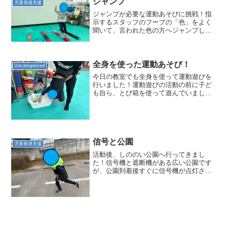
ジャンプ
児童発達支援
ジャンプが必要な運動あそびに挑戦！指
示するスタッフのフープの「色」をよく
聞いて、言われた色の方へジャンプして
移動！加えて、その場にいるフープの色
を言われたらその場で上へジャンプしま
す。特に、その場でのジャンプは
「ん？」と一瞬考えたり動きが止...
全身を使った運動あそび！
Uncategorized
今日の教室でも全身を使って運動遊びを
行いました！運動遊びの活動の前に子ど
も自ら、とび箱を使って遊んでいました
☆とび箱に座った状態で後ろに手を着
き、着地をしていました(*^-^*)とても体が
柔らかくて、スタッフもびっくりしまし
た！次は腹筋を使...
信号と公園
児童発達支援
活動後、しののい公園へ行ってきまし
た！信号機と遮断機がある広い公園です
が、公園到着後すぐに信号機が点灯され
ているかを確認しました。遮断機もいつ
もどおりの姿でした。点灯していません
でしたが、専用道路をグルグル回ったり
道路で囲われている砂場で遊...