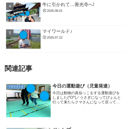
牛に引かれて…善光寺へ!
2026.08.01
マイワールド♪
2026.07.22
関連記事
今日の運動遊び（児童発達）
児童発達支援
今日は動物の真似っこをする運動遊びを
しました(^O^)／うさぎになってぴょんと
行って来たらクマさんになって戻ってき
たり。。。コアラになって一周してみた
りと様々な動物になりました( *´艸｀)その
後の鉄棒では豚さんに（笑見事に丸焼き
が完成しま...