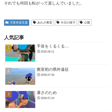
それでも何回も転がって楽しんでいました。
児童発達支援
あわさ教室
今日の様子
公園
人気記事
手首をくるくる…
2025.09.11
教室初の県外遠征
2026.07.20
暑さのため
2026.07.24