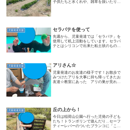
子供たちと水くれや、雑草を抜いたりし
て、みんなで育てている野菜たち☆ひま
わりもいつのまにかこんなに大きくなり
ました～！！！枝豆も実がついてきて、
少しづつ大きくなっていま...
セラパテを使って
児童発達支援
先週から、児童発達では「セラパテ」を
使用して机上活動をしています。セラパ
テとはシリコンで出来た粘土状のもの。
手や筋力のトレーニングに使われていま
す。粘土と大きく異なる点は、シリコン
製のため手指にくっつかないこと。子ど
もたちは初めて触れる感覚...
アリさん☆
児童発達支援
児童発達のお友達の様子です！お散歩で
みつけたアリを大事に持ち帰ってきたお
友達☆教室にあった アリの巣が見れる
キットを使って アリの巣を見ることに
しました(*^-^*)電子レンジを使って温めた
りと 説明書を見ながらスタッフと土の
代わりとなるも...
丘の上から！
児童発達支援
今日は稲荷山公園へ行った児発の子ども
たち！トランポリンで遊んだり…セーフ
ティーレバーのついたブランコに「こわ