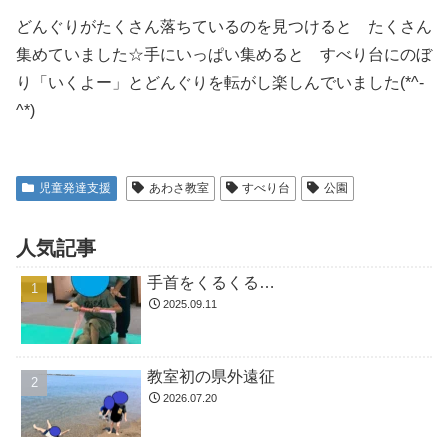
どんぐりがたくさん落ちているのを見つけると たくさん
集めていました☆手にいっぱい集めると すべり台にのぼ
り「いくよー」とどんぐりを転がし楽しんでいました(*^-
^*)
児童発達支援
あわさ教室
すべり台
公園
人気記事
手首をくるくる…
2025.09.11
教室初の県外遠征
2026.07.20