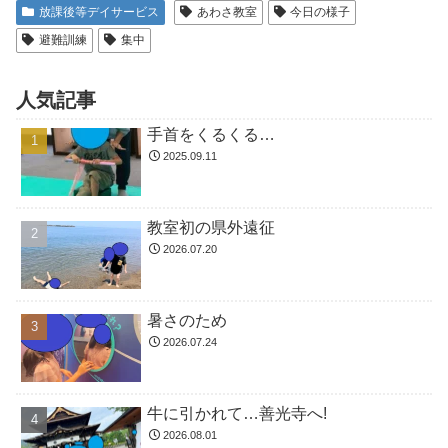
放課後等デイサービス
あわさ教室
今日の様子
避難訓練
集中
人気記事
手首をくるくる…
2025.09.11
教室初の県外遠征
2026.07.20
暑さのため
2026.07.24
牛に引かれて…善光寺へ!
2026.08.01