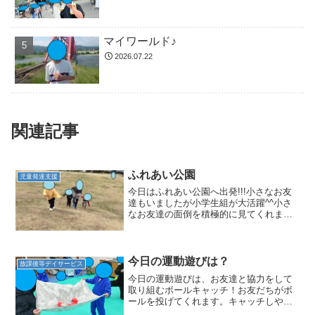
マイワールド♪
2026.07.22
関連記事
ふれあい公園
児童発達支援
今日はふれあい公園へ出発!!!小さなお友
達もいましたが小学生組が大活躍^^小さ
なお友達の面倒を積極的に見てくれまし
た手をつないで移動したり一緒に滑り台
やかけっこをして遊んでくれたりしまし
た。普段は中々関わる機会が少ないので
すが、小学生の児童...
今日の運動遊びは？
放課後等デイサービス
今日の運動遊びは、お友達と協力をして
取り組むボールキャッチ！お友だちがボ
ールを投げてくれます。キャッチしやす
いように投げてくれてます！(*^^*)二人で