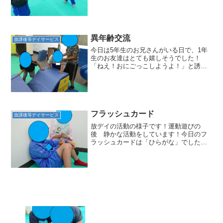
協力してキャッチ！タイミングが狂うと
こぼれちゃうので慎重に( *´艸｀)もう一つ
はホッピ...
異年齢交流
放課後等デイサービス
今日は5年生のお兄さんがいる日で、1年
生のお友達はとても嬉しそうでした！
「ねえ！おにごっこしようよ！」と誘わ
れ一緒に遊んでいましたがいつの間にか
戦いごっこに(*^-^*)「おりゃー！」とお友
達がきても、お兄さんは笑顔で受け止め
てくれていまし...
フラッシュカード
放課後等デイサービス
放デイの活動の様子です！運動遊びの
後 静かな活動をしています！今日のフ
ラッシュカードは「ひらがな」でしたカ
ードを使って子どもたちに問題を出して
います☆問題はその場でスタッフが考え
るのですが…今日は…学校で勉強すると
きに使うものは？上の4枚の...