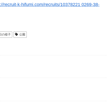
://recruit-k-hifumi.com/recruits/10378221 0269-38-
日の様子
公園