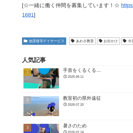
[☆一緒に働く仲間を募集しています！☆
https
1681
]
放課後等デイサービス
あわさ教室
お出かけ
今
人気記事
手首をくるくる…
2025.09.11
教室初の県外遠征
2026.07.20
暑さのため
2026.07.24