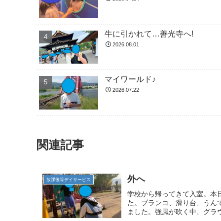
牛に引かれて…善光寺へ!
2026.08.01
マイワールド♪
2026.07.22
関連記事
外へ
放課後等デイサービス
学校から帰ってきて入室。本
た。ブランコ、滑り台、うん
ました。強風が吹く中、グラウ