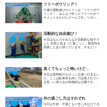
ツリーボウリング！
放課後等デイサービス
今週の運動遊びのメインは「ツリーボウ
リング！」みんなで作ったツリーのオー
ナメントをかけたゲームです。リボンや
星などが置いてあるフープにボールを転
がし、止まったところの飾りがゲットで
きます。みんな大きな飾りを狙います
が、これがなかなか難しい！...
活動的な自由遊び！
放課後等デイサービス
今日はなんだかみんなが活動的な様子で
した 自然と始まった鬼ごっこ。教室内を
所狭しと走り回っています。するといつ
もはおもちゃを使って遊んでいる子もス
タッフと腹筋を始めたり、くるくる回り
始めたりと、活動的な雰囲気が伝播して
いきました( *´艸｀...
高くてちょっと怖いけど…
児童発達支援
今日は長和町のちびっこ広場へ行きまし
た。ここは駐車所を跨いで設置されてい
る長～い滑り台が特徴的な公園です。子
どもたちはお尻に敷くビート版を持っ
て、どんどん階段を上がっていきまし
た。滑り口までは高さがるため、「ちょ
っと怖い…」とつぶやく子もい...
外の過ごし方はそれぞれ
放課後等デイサービス
今日は午前・午後ともに外へ出かけてき