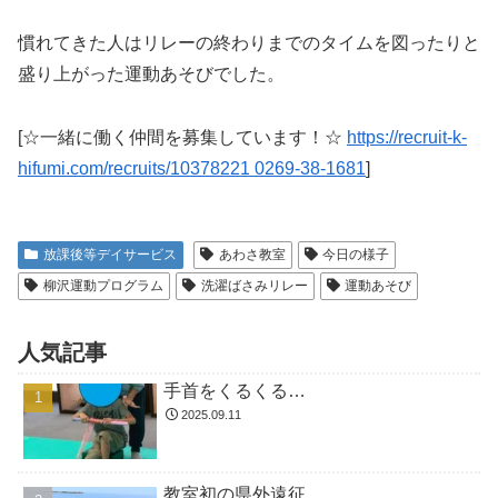
慣れてきた人はリレーの終わりまでのタイムを図ったりと
盛り上がった運動あそびでした。
[☆一緒に働く仲間を募集しています！☆
https://recruit-k-
hifumi.com/recruits/10378221 0269-38-1681
]
放課後等デイサービス
あわさ教室
今日の様子
柳沢運動プログラム
洗濯ばさみリレー
運動あそび
人気記事
手首をくるくる…
2025.09.11
教室初の県外遠征