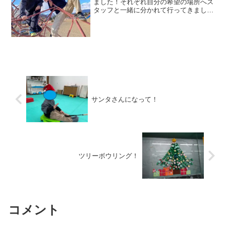
ました！それぞれ自分の希望の場所へス
タッフと一緒に分かれて行ってきまし
た！午前は善光寺へ。。車を停めて少し
歩いて到着！初詣による混雑のピークも
過ぎて空いていました。お店に立ち寄っ
て何かを買ったりはしません...
サンタさんになって！
ツリーボウリング！
コメント