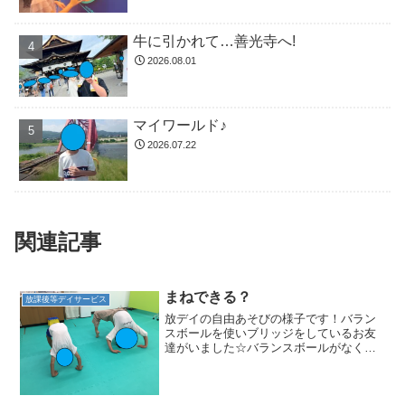
牛に引かれて…善光寺へ!
2026.08.01
マイワールド♪
2026.07.22
関連記事
まねできる？
放課後等デイサービス
放デイの自由あそびの様子です！バラン
スボールを使いブリッジをしているお友
達がいました☆バランスボールがなくて
もできる？と聞くと「できるよ！！」と
綺麗なブリッジを見せてくれました(*^-^*)
それを見ていたお友達が「じゃあ これ