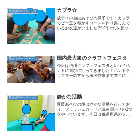
できる？」とお...
カプラ☆
放課後等デイサービス
放デイの自由あそびの様子です！カプラ
でビー玉を転がすコースを作り楽しんで
いるお友達がいました(*^-^*)それを見つけ
たお友達が壊してしまい みんなで作り
直していました！先ほどとはちょっと違
ったコースになりそうです( *´艸｀)カプラ
を1本...
国内最大級のクラフトフェスタ
放課後等デイサービス
今日は信州クラフトフェスタというイベ
ントに遊びに行ってきました！ハンドク
ラフターの方から著名作家まで本当に
様々な種類のお店が６５０店舗も集まっ
ているそうです(^^♪ミニチュアから、食
品サンプル、装飾品、絵、家具等見てい
るだけで楽しいお店がた...
静かな活動
放課後等デイサービス
運藤あそびの後は静かな活動を行ってお
り、フラッシュカードと読み聞かせの2つ
をやっています。今日は都道府県のフラ
ッシュカードであり、都道府県の地図上
での形都道府県名が書かれていました。
最初にスタッフの後に続いて都道府県名
を言ってカードを見せて...