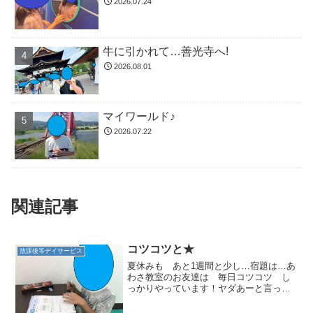
2026.07.24
牛に引かれて…善光寺へ!
2026.08.01
マイワールド♪
2026.07.22
関連記事
コツコツと★
放課後等デイサービス
夏休みも あと1週間と少し…宿題は…あ
わさ教室のお友達は 毎日コツコツ し
っかりやっています！ヤダあーと言って
みたりもしますがみんなで一緒に取り組
めています☆わからないところは スタ