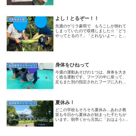
ッフに「わからない」「ここは？」など
しかり聞ける子どもたち...
よし！とるぞー！！
児童発達支援
先週のゲリラ豪雨で もろこしが倒れて
しまっていたので収穫しました☆「どう
やってとるの？」「とれないよー」と苦
戦していましたが コツを教えてあげる
と 「やる！」と簡単にとれ喜んでいま
した(*^-^*)鳥につつかれてしまったり 虫
がついてしまっ...
身体をひねって
放課後等デイサービス
今週の運動あそびの１つは、身体を大き
く捻る運動です。フープの中に座って、
足もまた別の指定されたフープに入れて
セット完了！座っている自分より少し後
ろの左右には赤と青のフープ。赤には青
のボールが、青には赤のボールが入って
います。あとは赤のボール...
夏休み！
放課後等デイサービス
どこの学校もそろそろ夏休み…あわさ教
室も今日から夏休みが始まった子たちが
います。朝早くから元気に「おはよう♪」
と教室に入ってきてくれて、心のウキウ
キが声にもでていました。朝、「何から
やる？」というと「宿題！」との答え