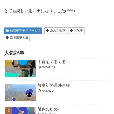
とても楽しい思い出になりました(*^^*)
放課後等デイサービス
あわさ教室
お散歩
森将軍塚古墳
人気記事
手首をくるくる…
2025.09.11
教室初の県外遠征
2026.07.20
暑さのため