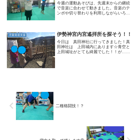
今週の運動あそびは、先週末からの継続
で音楽に合わせて動きました。音楽のテ
ンポや切り替わりを利用しながらいろん
な動きを行いました。行う前に準備体操
を実施。その後は2つのグループに分かれ
て行いました。動きをできるようにする
というよりも音楽に合わ...
伊勢神宮内宮遙拝所を探そう！！
児童発達支援
今日は 真田神社に行ってきました！真
田神社は 上田城内にあります☆青空と
上田城址がとても綺麗でした！！が…今
日の目的は 真田神社にある伊勢神宮内
宮遙拝所☆真田神社はすぐにわかりまし
た(*^-^*)伊勢神宮内宮遙拝所は？と歩いて
みるとありまし...
二種格闘技！？