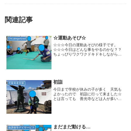
関連記事
☆運動あそび☆
Uncategorized
☆☆☆今日の運動あそびの様子です。
☆☆☆今日はどんな事をやるのかな？？
ちょっぴりワクワクドキドキしながら待
っています。両足でフープをジャンプし
て進み、バランスボードに乗ってポーズ
を決めます。ワニさんになって机の下を
くぐり抜けます。お腹やお尻...
初詣
児童発達支援
今日まで学校が休みの子が多く 天気も
よかったので 初詣に行って来ました☆
とは言っても 善光寺などは人が多いの
で 上田城内の真田神社へ！あまり人も
いなく ゆっくりと行ってこれました！
みんなで しっかりお参りできました(*^-
^*)城内を少し歩...
まだまだ動ける…
放課後等デイサービス