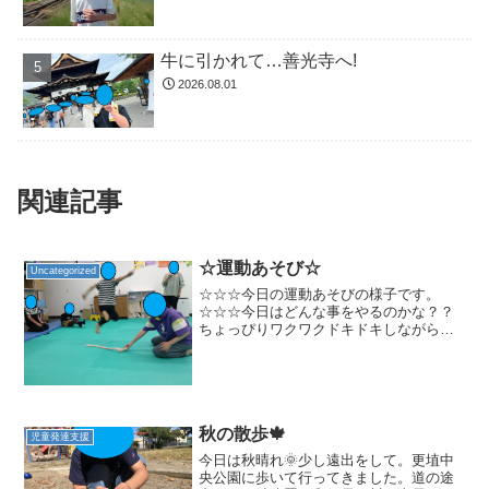
牛に引かれて…善光寺へ!
2026.08.01
関連記事
☆運動あそび☆
Uncategorized
☆☆☆今日の運動あそびの様子です。
☆☆☆今日はどんな事をやるのかな？？
ちょっぴりワクワクドキドキしながら待
っています。両足でフープをジャンプし
て進み、バランスボードに乗ってポーズ
を決めます。ワニさんになって机の下を
くぐり抜けます。お腹やお尻...
秋の散歩🍁
児童発達支援
今日は秋晴れ🌞少し遠出をして。更埴中
央公園に歩いて行ってきました。道の途