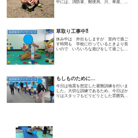
中には、消防署、郵便局、川、車屋、市
役所など興味をひくものがたくさんあっ
て話が途切れません！市役所の前のスク
ランブル交差点で、道路の真ん中を通る
のに大興奮の生徒さん(^...
草取り工事中⁈
放課後等デイサービス
休み中は 外出もしますが 室内で過ご
す時間も 学校に行っているときより長
いので いろいろな遊びをして過ごして
います☆今日は ブロックで信号を作っ
ているお友達がいました(*^-^*)信号ができ
ると カプラで道路を作っていました☆
道路の半分は通...
もしものために…
放課後等デイサービス
今日は地震を想定した避難訓練を行いま
した。大切な訓練であるため、今日ばか
りはスタッフもピリピリとした雰囲気。
その空気を感じ取ってか、子どもたちも
真剣な表情を浮かべています。まずは教
室内の安全な場所に集合。頭を守るよう
にして静かに待ちます。揺...