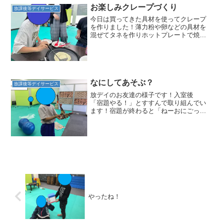
お楽しみクレープづくり
放課後等デイサービス
今日は買ってきた具材を使ってクレープ
を作りました！薄力粉や卵などの具材を
混ぜてタネを作りホットプレートで焼き
ました！専用の道具はありませんでした
が、オタマで上手に広げていきます(^O^)
／フルーツやホイップクリームをトッピ
ング一番ワクワクす...
なにしてあそぶ？
放課後等デイサービス
放デイのお友達の様子です！入室後
「宿題やる！」とすすんで取り組んでい
ます！宿題が終わると「ねーおにごっこ
しよー」と誘い おにごっこをして遊ん
でいました☆みんなが帰ってくると 静
かにできる遊びに切り替えていました！
紙飛行機をつくったり おり...
やったね！