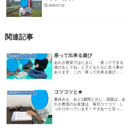
2026.07.22
関連記事
座って出来る遊び
放課後等デイサービス
あわさ教室ではたまに、「座ってできる
遊びをしてね」と子どもたちに言う事が
あります。この「座って出来る遊び」と
は、その言葉の通りマットの上にお尻を
付けて、おもちゃで遊ぶことです。これ
には様々なバリエーションがあります。
また子どもたちによって選...
コツコツと★
放課後等デイサービス
夏休みも あと1週間と少し…宿題は…あ
わさ教室のお友達は 毎日コツコツ し
っかりやっています！ヤダあーと言って
みたりもしますがみんなで一緒に取り組
めています☆わからないところは スタ
ッフに「わからない」「ここは？」など
しかり聞ける子どもたち...