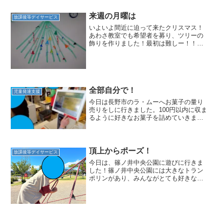
周」や「腹筋１０回」など、お馴染みの
お題はそのままに… ミッ...
来週の月曜は
放課後等デイサービス
いよいよ間近に迫って来たクリスマス！
あわさ教室でも希望者を募り、ツリーの
飾りを作りました！最初は難しー！！と
言いながら頑張っていた子もスタッフに
ちゃっかりヘルプを頼み最後にはしっか
りと飾りを完成！！色々な子が様々な飾
りを作ってくれたので教室...
全部自分で！
児童発達支援
今日は長野市のラ・ムーへお菓子の量り
売りをしに行きました。100円以内に収ま
るように好きなお菓子を詰めていきま
す。大きなお菓子をいくつか選ぶ子、ク
ッキーやガムなど小さなものをたくさん
選ぶ子…お菓子の選び方にも子どもたち
の個性が現れます(*'...
頂上からポーズ！
放課後等デイサービス
今日は、篠ノ井中央公園に遊びに行きま
した！篠ノ井中央公園には大きなトラン
ポリンがあり、みんながとても好きな公
園です！今日も大きなトランポリンの上
で何度もジャンプを楽しんでいました
(^^)/トランポリンでたくさん遊んだ後は
ブランコでひとやすみ...