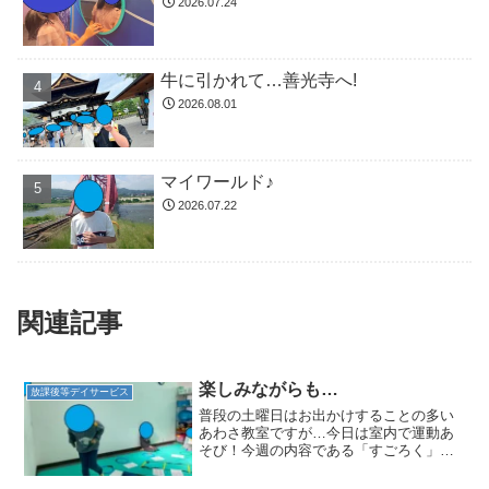
2026.07.24
牛に引かれて…善光寺へ!
2026.08.01
マイワールド♪
2026.07.22
関連記事
楽しみながらも…
放課後等デイサービス
普段の土曜日はお出かけすることの多い
あわさ教室ですが…今日は室内で運動あ
そび！今週の内容である「すごろく」を
土曜日のお友達と取り組みました。本日
のすごろくは特別仕様！「ハイハイで1