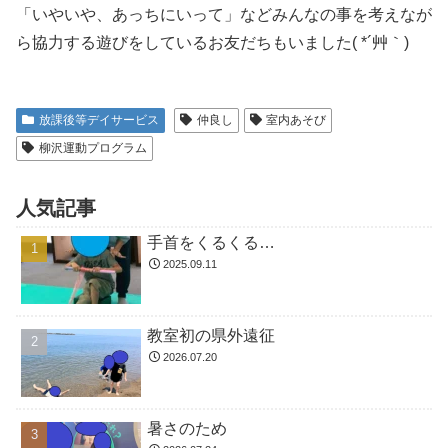
「いやいや、あっちにいって」などみんなの事を考えなが
ら協力する遊びをしているお友だちもいました( *´艸｀)
放課後等デイサービス
仲良し
室内あそび
柳沢運動プログラム
人気記事
手首をくるくる…
2025.09.11
教室初の県外遠征
2026.07.20
暑さのため