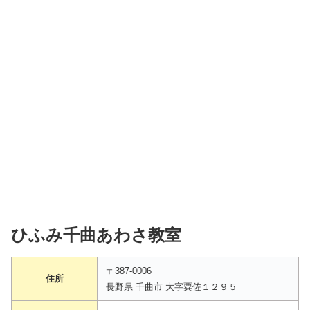
ひふみ千曲あわさ教室
〒387-0006
住所
長野県 千曲市 大字粟佐１２９５